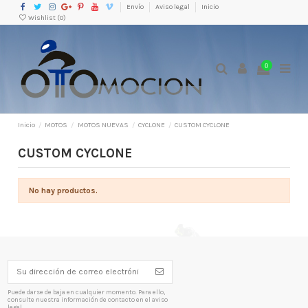
Envío
Aviso legal
Inicio
Wishlist (
0
)
0
Inicio
MOTOS
MOTOS NUEVAS
CYCLONE
CUSTOM CYCLONE
CUSTOM CYCLONE
No hay productos.
Puede darse de baja en cualquier momento. Para ello,
consulte nuestra información de contacto en el aviso
legal.