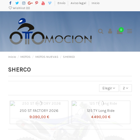
Envío
Aviso legal
Inicio
Wishlist (
0
)
0
Inicio
MOTOS
MOTOS NUEVAS
SHERCO
SHERCO
Elegir
2
250 ST FACTORY 2026
125 TY Long Ride
9.090,00 €
4.490,00 €